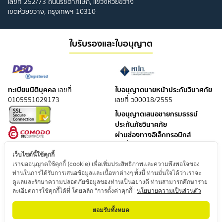
เลขที่ 252/73 ถนนรัชดาภิเษก, แขวงห้วยขวาง
เขตห้วยขวาง, กรุงเทพฯ 10310
ใบรับรองและใบอนุญาต
ทะเบียนนิติบุคคล
ใบอนุญาตนายหน้าประกันวินาศภัย
เลขที่
0105551029173
เลขที่ ว00018/2555
ใบอนุญาตเสนอขายกรมธรรม์
ประกันภัยวินาศภัย
ผ่านช่องทางอิเล็กทรอนิกส์
เลขที่ อลว 007021000/2561
เว็บไซต์นี้ใช้คุกกี้
ใบอนุญาตนายหน้าประกันชีวิต
เราขออนุญาตใช้คุกกี้ (cookie) เพื่อเพิ่มประสิทธิภาพและความพึงพอใจของ
เลขที่ ช00004/2551
ท่านในการได้รับการเสนอข้อมูลและเนื้อหาต่างๆ ทั้งนี้ ท่านมั่นใจได้ว่าเราจะ
ดูแลและรักษาความปลอดภัยข้อมูลของท่านเป็นอย่างดี ท่านสามารถศึกษาราย
ใบอนุญาตเสนอขายกรมธรรม์
ละเอียดการใช้คุกกี้ได้ที่ โดยคลิก "การตั้งค่าคุกกี้"
นโยบายความเป็นส่วนตัว
ประกันชีวิต
ผ่านช่องทางอิเล็กทรอนิกส์
ยอมรับทั้งหมด
เลขที่ อลช 024521000/2565