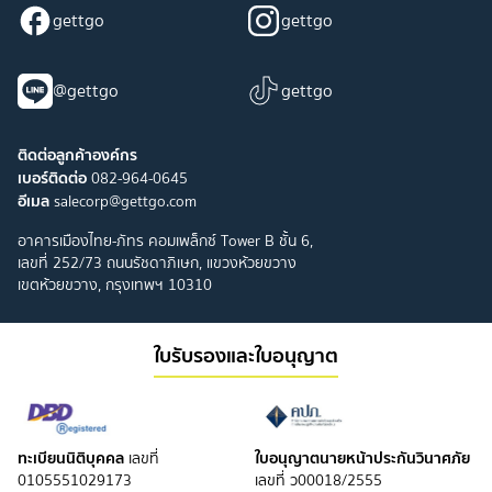
gettgo
gettgo
@gettgo
gettgo
ติดต่อลูกค้าองค์กร
เบอร์ติดต่อ
082-964-0645
อีเมล
salecorp@gettgo.com
อาคารเมืองไทย-ภัทร คอมเพล็กซ์ Tower B ชั้น 6,
เลขที่ 252/73 ถนนรัชดาภิเษก, แขวงห้วยขวาง
เขตห้วยขวาง, กรุงเทพฯ 10310
ใบรับรองและใบอนุญาต
ทะเบียนนิติบุคคล
ใบอนุญาตนายหน้าประกันวินาศภัย
เลขที่
0105551029173
เลขที่ ว00018/2555