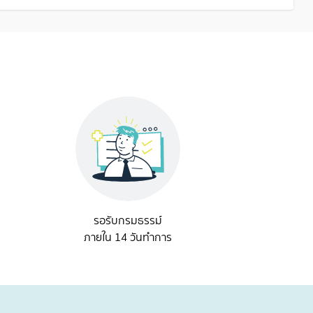
รอรับกรมธรรม์
ภายใน 14 วันทำการ