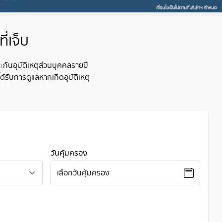
ี่เจ็บ
ะกันอุบัติเหตุส่วนบุคคลรายปี
ได้รับการดูแลหากเกิดอุบัติเหตุ
วันคุ้มครอง
เลือกวันคุ้มครอง