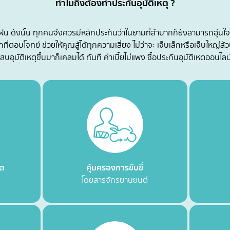
ทำไมถึงต้องทำประกันอุบัติเหตุ ?
าดฝัน ดังนั้น ทุกคนจึงควรมีหลักประกันว่าในยามที่ลำบากก็ยังสามารถอุ่นใจไ
กที่ตอบโจทย์ ช่วยให้คุณสู้ได้ทุกความเสี่ยง ไม่ว่าจะ เจ็บเล็กหรือเจ็บใหญ่ล
บอุบัติเหตุขึ้นมาก็เคลมได้ ทันที ค่าเบี้ยไม่แพง ซื้อประกันอุบัติเหตออนไลน์
ิต
คุ้มครองการขับขี่
โดยสารจักรยานยนต์