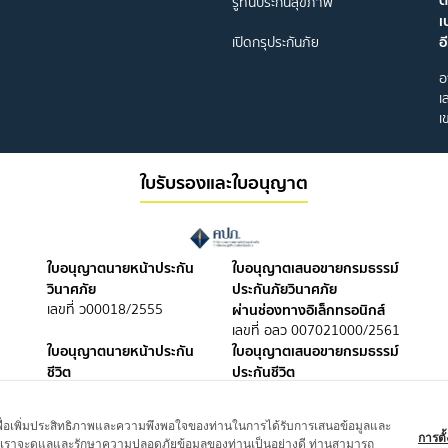
ต
รู้ทันประกันสุขภาพ
เ
อ
เปิดกรุประกันภัย
อ
เ
เ
ใบรับรองและใบอนุญาต
ใบอนุญาตนายหน้าประกัน
ใบอนุญาตเสนอขายกรมธรรม์
วินาศภัย
ประกันภัยวินาศภัย
เลขที่ ว00018/2555
ผ่านช่องทางอิเล็กทรอนิกส์
เลขที่ อลว 007021000/2561
ใบอนุญาตนายหน้าประกัน
ใบอนุญาตเสนอขายกรมธรรม์
ชีวิต
ประกันชีวิต
เลขที่ ช00004/2551
ผ่านช่องทางอิเล็กทรอนิกส์
เลขที่ อลช
 เพื่อเพิ่มประสิทธิภาพและความพึงพอใจของท่านในการได้รับการเสนอข้อมูลและ
024521000/2565
การตั้
ได้ว่าเราจะดูแลและรักษาความปลอดภัยข้อมูลของท่านเป็นอย่างดี ท่านสามารถ