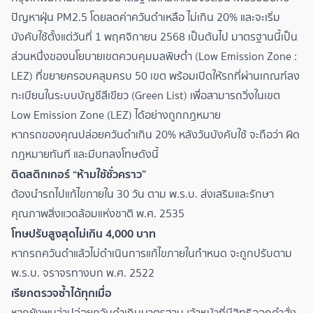
ปัญหาฝุ่น PM2.5 โดยลดค่าควันดำเหลือ ไม่เกิน 20% และจะเริ่ม
บังคับใช้ตั้งแต่วันที่ 1 พฤศจิกายน 2568 เป็นต้นไป มาตรฐานนี้เป็น
ส่วนหนึ่งของนโยบายเขตควบคุมมลพิษต่ำ (Low Emission Zone :
LEZ) ที่ขยายครอบคลุมครบ 50 เขต พร้อมเปิดให้รถที่ผ่านเกณฑ์ลง
ทะเบียนในระบบบัญชีสีเขียว (Green List) เพื่อสามารถวิ่งในเขต
Low Emission Zone (LEZ) ได้อย่างถูกกฎหมาย
หากรถของคุณปล่อยควันดำเกิน 20% หลังวันบังคับใช้ จะถือว่า ผิด
กฎหมายทันที และมีบทลงโทษดังนี้
ติดสติกเกอร์ “ห้ามใช้ชั่วคราว”
ต้องนำรถไปแก้ไขภายใน 30 วัน ตาม พ.ร.บ. ส่งเสริมและรักษา
คุณภาพสิ่งแวดล้อมแห่งชาติ พ.ศ. 2535
โทษปรับสูงสุดไม่เกิน 4,000 บาท
หากรถควันดำแล้วไม่ดำเนินการแก้ไขภายในกำหนด จะถูกปรับตาม
พ.ร.บ. จราจรทางบก พ.ศ. 2522
เรียกตรวจซ้ำได้ทุกเมื่อ
หากยังพบว่าปล่อยควันดำเกินมาตรฐาน เจ้าหน้าที่มีสิทธิออกคำสั่ง