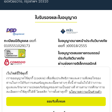
เขตห้วยขวาง, กรุงเทพฯ 10310
ใบรับรองและใบอนุญาต
ทะเบียนนิติบุคคล
ใบอนุญาตนายหน้าประกันวินาศภัย
เลขที่
0105551029173
เลขที่ ว00018/2555
ใบอนุญาตเสนอขายกรมธรรม์
ประกันภัยวินาศภัย
ผ่านช่องทางอิเล็กทรอนิกส์
เลขที่ อลว 007021000/2561
เว็บไซต์นี้ใช้คุกกี้
ใบอนุญาตนายหน้าประกันชีวิต
เราขออนุญาตใช้คุกกี้ (cookie) เพื่อเพิ่มประสิทธิภาพและความพึงพอใจของ
เลขที่ ช00004/2551
ท่านในการได้รับการเสนอข้อมูลและเนื้อหาต่างๆ ทั้งนี้ ท่านมั่นใจได้ว่าเราจะ
ใบอนุญาตเสนอขายกรมธรรม์
ดูแลและรักษาความปลอดภัยข้อมูลของท่านเป็นอย่างดี ท่านสามารถศึกษาราย
ละเอียดการใช้คุกกี้ได้ที่ โดยคลิก "การตั้งค่าคุกกี้"
นโยบายความเป็นส่วนตัว
ประกันชีวิต
ผ่านช่องทางอิเล็กทรอนิกส์
ยอมรับทั้งหมด
เลขที่ อลช 024521000/2565