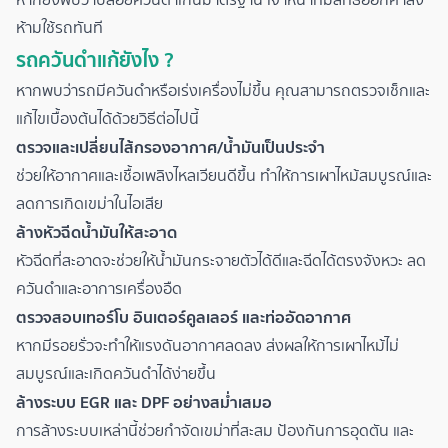
ห้ามใช้รถทันที
รถควันดำแก้ยังไง ?
หากพบว่ารถมีควันดำหรือเร่งเครื่องไม่ขึ้น คุณสามารถตรวจเช็กและ
แก้ไขเบื้องต้นได้ด้วยวิธีต่อไปนี้
ตรวจและเปลี่ยนไส้กรองอากาศ/น้ำมันเป็นประจำ
ช่วยให้อากาศและเชื้อเพลิงไหลเวียนดีขึ้น ทำให้การเผาไหม้สมบูรณ์และ
ลดการเกิดเขม่าในไอเสีย
ล้างหัวฉีดน้ำมันให้สะอาด
หัวฉีดที่สะอาดจะช่วยให้น้ำมันกระจายตัวได้ดีและฉีดได้ตรงจังหวะ ลด
ควันดำและอาการเครื่องอืด
ตรวจสอบเทอร์โบ อินเตอร์คูลเลอร์ และท่ออัดอากาศ
หากมีรอยรั่วจะทำให้แรงดันอากาศลดลง ส่งผลให้การเผาไหม้ไม่
สมบูรณ์และเกิดควันดำได้ง่ายขึ้น
ล้างระบบ EGR และ DPF อย่างสม่ำเสมอ
การล้างระบบเหล่านี้ช่วยกำจัดเขม่าที่สะสม ป้องกันการอุดตัน และ