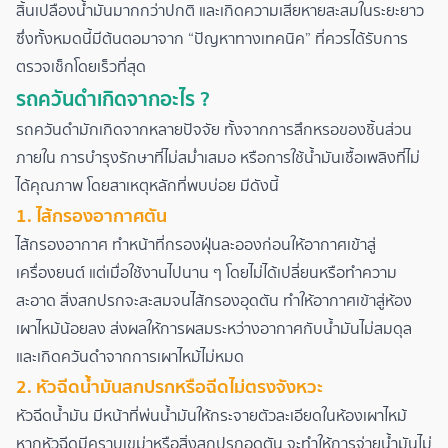
สิ้นเปลืองน้ำมันมากกว่าปกติ และเกิดความเสียหายสะสมในระยะยาว
ซึ่งทั้งหมดนี้มีต้นตอมาจาก “ปัญหาทางเทคนิค” ที่ควรได้รับการ
ตรวจเช็กโดยเร็วที่สุด
รถควันดําเกิดจากอะไร ?
รถควันดำมักเกิดจากหลายปัจจัย ทั้งจากการสึกหรอของชิ้นส่วน
ภายใน การบำรุงรักษาที่ไม่สม่ำเสมอ หรือการใช้น้ำมันเชื้อเพลิงที่ไม่
ได้คุณภาพ โดยสาเหตุหลักที่พบบ่อย มีดังนี้
1. ไส้กรองอากาศตัน
ไส้กรองอากาศ ทำหน้าที่กรองฝุ่นละอองก่อนให้อากาศเข้าสู่
เครื่องยนต์ แต่เมื่อใช้งานไปนาน ๆ โดยไม่ได้เปลี่ยนหรือทำความ
สะอาด สิ่งสกปรกจะสะสมจนไส้กรองอุดตัน ทำให้อากาศเข้าสู่ห้อง
เผาไหม้น้อยลง ส่งผลให้การผสมระหว่างอากาศกับน้ำมันไม่สมดุล
และเกิดควันดำจากการเผาไหม้ไม่หมด
2. หัวฉีดน้ำมันสกปรกหรือฉีดไม่ตรงจังหวะ
หัวฉีดน้ำมัน มีหน้าที่พ่นน้ำมันให้กระจายตัวละเอียดในห้องเผาไหม้
หากหัวฉีดมีคราบเขม่าหรือสิ่งสกปรกอุดตัน จะทำให้การจ่ายน้ำมันไม่