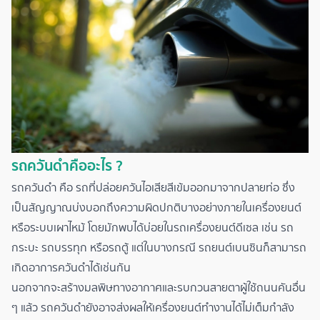
รถควันดำคืออะไร ?
รถควันดำ คือ รถที่ปล่อยควันไอเสียสีเข้มออกมาจากปลายท่อ ซึ่ง
เป็นสัญญาณบ่งบอกถึงความผิดปกติบางอย่างภายในเครื่องยนต์
หรือระบบเผาไหม้ โดยมักพบได้บ่อยในรถเครื่องยนต์ดีเซล เช่น รถ
กระบะ รถบรรทุก หรือรถตู้ แต่ในบางกรณี รถยนต์เบนซินก็สามารถ
เกิดอาการควันดำได้เช่นกัน
นอกจากจะสร้างมลพิษทางอากาศและรบกวนสายตาผู้ใช้ถนนคันอื่น
ๆ แล้ว รถควันดำยังอาจส่งผลให้เครื่องยนต์ทำงานได้ไม่เต็มกำลัง