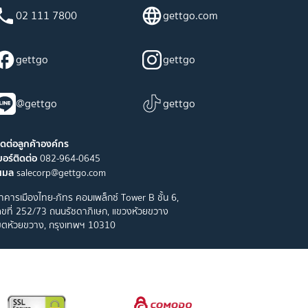
02 111 7800
gettgo.com
gettgo
gettgo
@gettgo
gettgo
ิดต่อลูกค้าองค์กร
บอร์ติดต่อ
082-964-0645
ีเมล
salecorp@gettgo.com
าคารเมืองไทย-ภัทร คอมเพล็กซ์ Tower B ชั้น 6,
ลขที่ 252/73 ถนนรัชดาภิเษก, แขวงห้วยขวาง
ขตห้วยขวาง, กรุงเทพฯ 10310