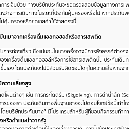
าการเจ็บป่วย ทางบริษัทประกันจะขอตรวจสอบข้อมูลทางการแพทย
็นระหว่างการเดินทางในระยะที่ประกันคุ้มครองหรือไม่ หากประกัน
ม่คุ้มครองหรือชดเชยค่าใช้จ่ายตรงนี้
มึนเมาจากเครื่องดื่มแอลกอฮอล์หรือสารเสพติด
ารท่องเที่ยว ซึ่งแน่นอนในบางครั้งอาจมีการสังสรรค์ต่างๆจนล
องเครื่องดื่มแอลกอฮอล์หรือการใช้สารเสพติดนั้น ประกันเดินทา
ิดขึ้นเอง โดยประกันจะไม่มีส่วนรับผิดชอบใดๆในความเสียหายจาก
ีความเสี่ยงสูง
าดโผนต่างๆ เช่น
การกระโดดร่ม
(Skydiving),
การดำน้ำลึก
(Sc
รของเรา ประกันเดินทางพื้นฐานอาจจะไม่ตอบโจทย์ข้อนี้เท่าไหร
ก โดยบริษัทประกันบางที่ มีโปรแกรมสำหรับผู้ที่ชอบกิจกรรมท้า
สั่งหรือคำแนะนำจากรัฐ
ออกประกาศคำเตือนให้หลีกเลี่ยงการเดินทางไปยังประเทศเป้าห