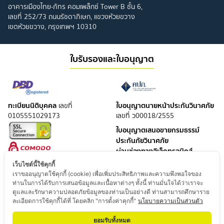
อาคารเมืองไทย-ภัทร คอมเพล็กซ์ Tower B ชั้น 6,
เลขที่ 252/73 ถนนรัชดาภิเษก, แขวงห้วยขวาง
เขตห้วยขวาง, กรุงเทพฯ 10310
ใบรับรองและใบอนุญาต
ทะเบียนนิติบุคคล
ใบอนุญาตนายหน้าประกันวินาศภัย
เลขที่
0105551029173
เลขที่ ว00018/2555
ใบอนุญาตเสนอขายกรมธรรม์
ประกันภัยวินาศภัย
ผ่านช่องทางอิเล็กทรอนิกส์
เลขที่ อลว 007021000/2561
เว็บไซต์นี้ใช้คุกกี้
ใบอนุญาตนายหน้าประกันชีวิต
เราขออนุญาตใช้คุกกี้ (cookie) เพื่อเพิ่มประสิทธิภาพและความพึงพอใจของ
ท่านในการได้รับการเสนอข้อมูลและเนื้อหาต่างๆ ทั้งนี้ ท่านมั่นใจได้ว่าเราจะ
เลขที่ ช00004/2551
ดูแลและรักษาความปลอดภัยข้อมูลของท่านเป็นอย่างดี ท่านสามารถศึกษาราย
ใบอนุญาตเสนอขายกรมธรรม์
ละเอียดการใช้คุกกี้ได้ที่ โดยคลิก "การตั้งค่าคุกกี้"
นโยบายความเป็นส่วนตัว
ประกันชีวิต
ผ่านช่องทางอิเล็กทรอนิกส์
ยอมรับทั้งหมด