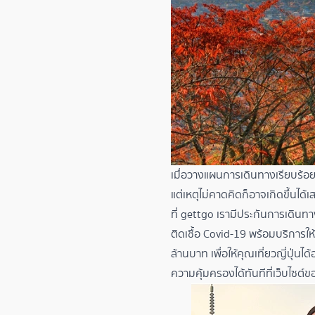
เมื่อวางแผนการเดินทางเรียบร้อย
แต่เหตุไม่คาดคิดก็อาจเกิดขึ้นได้
ที่ gettgo เรามีประกันการเดินทา
ติดเชื้อ Covid-19 พร้อมบริการให
ล้านบาท เพื่อให้คุณเที่ยวญี่ปุ่
ความคุ้มครองได้ทันทีที่เว็บไซต์ข