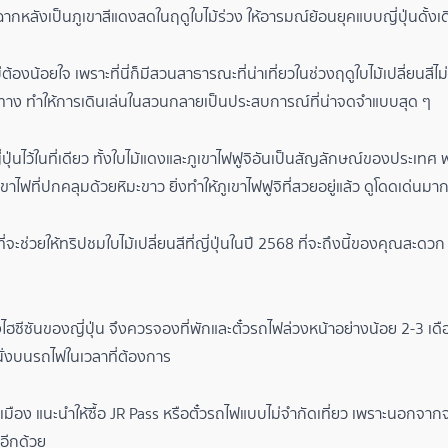
่มีฉากหลังเป็นภูเขาสีแดงสดในฤดูใบไม้ร่วง ให้อารมณ์ย้อนยุคแบบญี่ปุ่นดั้งเ
่ต้องน้อยใจ เพราะที่นี่ก็มีสวนสาธารณะที่น่าเที่ยวในช่วงฤดูใบไม้เปลี่ยนสีไม่
ทาง ทำให้การเดินเล่นในสวนกลายเป็นประสบการณ์ที่น่าจดจำแบบสุด ๆ
ปุ่นไว้ในที่เดียว ทั้งใบไม้แดงและภูเขาไฟฟูจิอันเป็นสัญลักษณ์ของประเทศ พ
ไฟที่ปกคลุมด้วยหิมะขาว ยิ่งทำให้ภูเขาไฟฟูจิที่สวยอยู่แล้ว ดูโดดเด่นมาก
 ที่จะช่วยให้ทริปชมใบไม้เปลี่ยนสีที่ญี่ปุ่นในปี 2568 ที่จะถึงนี้ของคุณสะดว
ฮซีซันของญี่ปุ่น จึงควรจองที่พักและตั๋วรถไฟล่วงหน้าอย่างน้อย 2-3 เดือน เ
นั่งบนรถไฟในเวลาที่ต้องการ
มือง แนะนำให้ซื้อ JR Pass หรือตั๋วรถไฟแบบไม่จำกัดเที่ยว เพราะนอกจากจ
อีกด้วย