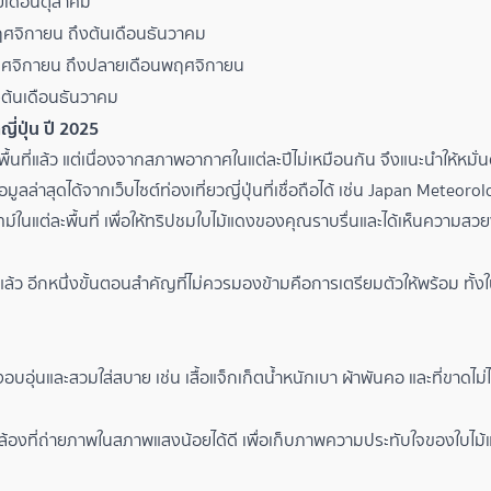
ยเดือนตุลาคม
ศจิกายน ถึงต้นเดือนธันวาคม
ศจิกายน ถึงปลายเดือนพฤศจิกายน
ต้นเดือนธันวาคม
่
ญี่ปุ่น
ปี
2025
ะพื้นที่แล้ว แต่เนื่องจากสภาพอากาศในแต่ละปีไม่เหมือนกัน จึงแนะนำให้ห
ล่าสุดได้จากเว็บไซต์ท่องเที่ยวญี่ปุ่นที่เชื่อถือได้ เช่น Japan Meteoro
ทม์ในแต่ละพื้นที่ เพื่อให้ทริปชมใบไม้แดงของคุณราบรื่นและได้เห็นความสวยง
ดงแล้ว อีกหนึ่งขั้นตอนสำคัญที่ไม่ควรมองข้ามคือการเตรียมตัวให้พร้อม ทั้
่ทั้งอบอุ่นและสวมใส่สบาย เช่น เสื้อแจ็กเก็ตน้ำหนักเบา ผ้าพันคอ และที่ขาดไม
ล้องที่ถ่ายภาพในสภาพแสงน้อยได้ดี เพื่อเก็บภาพความประทับใจของใบไม้แ