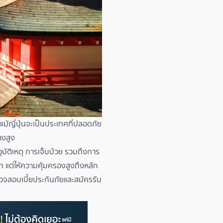
้ญี่ปุ่น
จะเป็นประเทศที่ปลอดภัย
างสูง
ุบัติเหตุ การเจ็บป่วย รวมถึงการ
าท แต่ให้ความคุ้มครองสูงถึงหลัก
ตรวจสอบเบี้ยประกันภัยและสมัครรับ