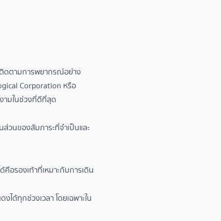
มั่นติดตามการพยากรณ์อย่าง
logical Corporation หรือ
ามในช่วงที่ดีที่สุด
งในส่วนของสัมภาระที่จำเป็นและ
่ได้คือรองเท้าที่เหมาะกับการเดิน
ดงได้ทุกช่วงเวลา โดยเฉพาะใน