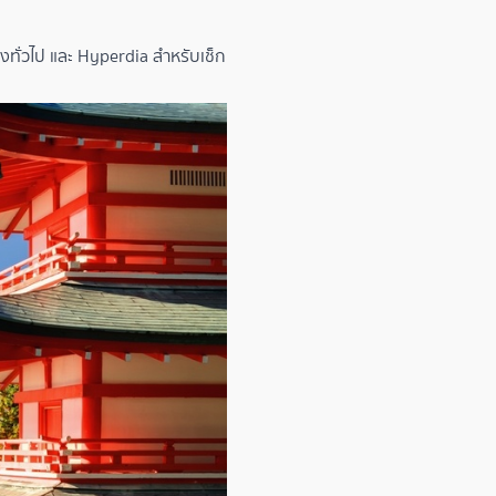
ทั่วไป และ Hyperdia สำหรับเช็ก