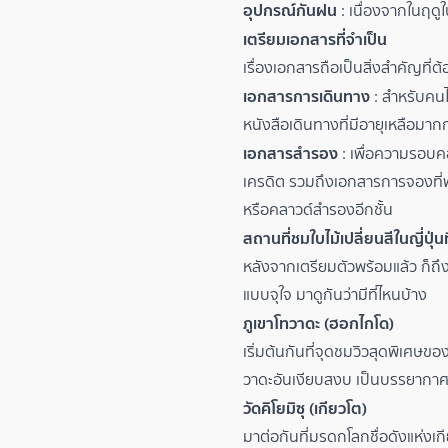
อุปกรณ์กันฝน
: เนื่องจากในฤดู
เตรียมเอกสารที่จำเป็น
เรื่องเอกสารถือเป็นสิ่งสำคัญที่ต
เอกสารการเดินทาง
: สำหรับคนไท
หนังสือเดินทางที่มีอายุเหลือมาก
เอกสารสำรอง
: เพื่อความรอบค
เครดิต รวมถึงเอกสารการจองที่พั
หรือคลาวด์สำรองอีกชั้น
สถานที่ชม
ใบไม้เปลี่ยนสี
ใน
ญี่ปุ่น
หลังจากเตรียมตัวพร้อมแล้ว ก็ถึง
แบบจุใจ มาดูกันว่ามีที่ไหนบ้าง
ภูเขาโทวาดะ (ฮอกไกโด)
เริ่มต้นกันที่จุดชมวิวสุดพิเศษขอ
วาดะอันเงียบสงบ เป็นบรรยากาศที่
วัดคิโยมิซุ (เกียวโต)
มาต่อกันที่มรดกโลกชื่อดังแห่งเ