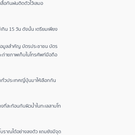
สื้อกันฝนติดตัวไว้เสมอ
กิน 15 วัน ดังนั้น เตรียมเพียง
ข้อมูลสำคัญ บัตรประชาชน บัตร
ละถ่ายภาพเก็บในโทรศัพท์มือถือ
ั่วประเทศญี่ปุ่นมาให้เลือกกัน
้แดงที่สะท้อนกับผิวน้ำในทะเลสาบโท
นโบราณได้อย่างลงตัว แถมยังมีจุด