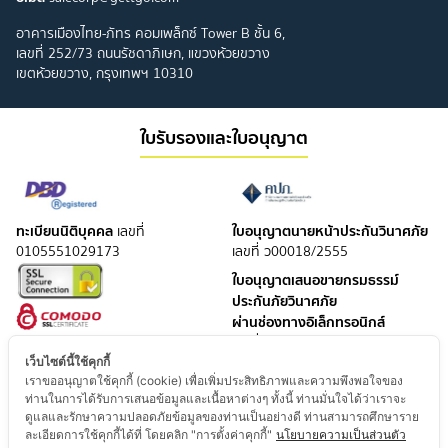
อาคารเมืองไทย-ภัทร คอมเพล็กซ์ Tower B ชั้น 6,
เลขที่ 252/73 ถนนรัชดาภิเษก, แขวงห้วยขวาง
เขตห้วยขวาง, กรุงเทพฯ 10310
ใบรับรองและใบอนุญาต
ทะเบียนนิติบุคคล
ใบอนุญาตนายหน้าประกันวินาศภัย
เลขที่
0105551029173
เลขที่ ว00018/2555
ใบอนุญาตเสนอขายกรมธรรม์
ประกันภัยวินาศภัย
ผ่านช่องทางอิเล็กทรอนิกส์
เลขที่ อลว 007021000/2561
เว็บไซต์นี้ใช้คุกกี้
ใบอนุญาตนายหน้าประกันชีวิต
เราขออนุญาตใช้คุกกี้ (cookie) เพื่อเพิ่มประสิทธิภาพและความพึงพอใจของ
เลขที่ ช00004/2551
ท่านในการได้รับการเสนอข้อมูลและเนื้อหาต่างๆ ทั้งนี้ ท่านมั่นใจได้ว่าเราจะ
ใบอนุญาตเสนอขายกรมธรรม์
ดูแลและรักษาความปลอดภัยข้อมูลของท่านเป็นอย่างดี ท่านสามารถศึกษาราย
ละเอียดการใช้คุกกี้ได้ที่ โดยคลิก "การตั้งค่าคุกกี้"
นโยบายความเป็นส่วนตัว
ประกันชีวิต