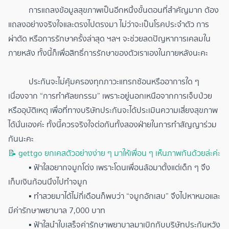
การแถลงข้อมูลสุขภาพเป็นอีกหนึ่งขั้นตอนที่สำคัญมาก ต้อง
แถลงอย่างจริงใจและตรงไปตรงมา ไม่ว่าจะเป็นโรคประจำตัว การ
ผ่าตัด หรือการรักษาครั้งล่าสุด ฯลฯ จะช่วยลดปัญหาการเคลมใน
ภายหลัง ทั้งนี้ก็เพื่อสิทธิ์การรักษาของตัวเราเองในภายหลังนะคะ
ประกันจะไม่คุ้มครองทุกภาวะแทรกซ้อนหรืออาการใด ๆ
เนื่องจาก “การทำศัลยกรรม” เพราะอยู่นอกเหนือจากการเจ็บป่วย
หรืออุบัติเหตุ เพื่อที่ทางบริษัทประกันจะได้ประเมินความเสี่ยงสุขภาพ
ได้นั่นเองค่ะ ทั้งนี้ควรจริงใจต่อกันทั้งสองฝ่ายในการทำสัญญาร่วม
กันนะคะ
📝 gettgo ยกเคสตัวอย่างง่าย ๆ มาให้เพื่อน ๆ เห็นภาพกันด้วยล่ะค่ะ
▪ ฟ้าใสอยากจมูกโด่ง เพราะโดนเพื่อนล้อมาตั้งแต่เด็ก ๆ จึง
เก็บเงินก้อนนึงไปทำจมูก
▪ ทำสวยมาได้ไม่กี่เดือนก็พบว่า “จมูกอักเสบ” จึงไปหาหมอและ
มีค่ารักษาพยาบาล 7,000 บาท
▪ ฟ้าใสนำใบเสร็จค่ารักษาพยาบาลมาเบิกกับบริษัทประกันหวัง