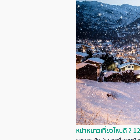
หน้าหนาวเที่ยวไหนดี ? 