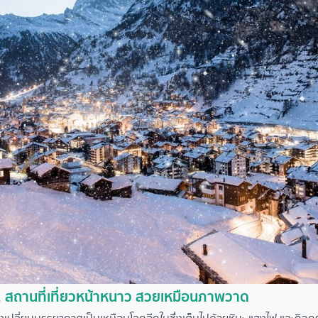
12 สถานที่เที่ยวหน้าหนาว สวยเหมือนภาพวาด