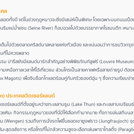
งเศส
ลอดทั้งปี แต่ในช่วงฤดูหนาวจะยิ่งมีเสน่ห์เป็นพิเศษ โดยเฉพาะบนถนนฌ็องเ
่วนริมแม่น้ำแซน (Seine River) ก็อบอวลไปด้วยบรรยากาศโรแมนติก เหมาะส
เต็มไปด้วยตลาดคริสต์มาสหลายแห่งทั่วเมือง และแน่นอนว่าการชมวิวกร
รมที่ไม่ควรพลาด
รม ปารีสยังมีแลนด์มาร์กสำคัญอย่างพิพิธภัณฑ์ลูฟร์ (Louvre Museu
มเหนือกาลเวลาให้ได้เที่ยวชม ส่วนใครเป็นสายคาเฟหรือสายถ่ายรูป ต้องแ
ux Magots) เพื่อจิบช็อกโกแลตร้อนคู่กับครัวซองต์อุ่น ๆ ซึ่งความเรียบ
en) ประเทศสวิตเซอร์แลนด์
ตเซอร์แลนด์ที่ตั้งอยู่ระหว่างทะเลสาบธูน (Lake Thun) และทะเลสาบเบรียน
้วยหิมะ กิจกรรมฤดูหนาวของที่นี่มีให้เลือกทำมากมาย ทั้งการเล่นสกีบนลาน
งิน (Wengen) รวมถึงการนั่งรถไฟขึ้นยอดเขายูงฟราว (Jungfraujoch) จุดชม
หิมะสุดอลังการ หรือใครที่ไม่กลัวความสูงจะเลือกเล่นพาราไกลดิ้ง (Paragl