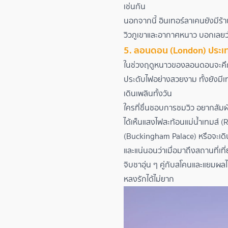
เช่นกัน
นอกจากนี้ อินเทอร์ลาเคนยังมีร
วิวภูเขาและอากาศหนาว บอกเลยว่า
5. ลอนดอน (London) ประเ
ในช่วงฤดูหนาวของลอนดอนจะคึกคั
ประดับไฟอย่างสวยงาม ทั้งยังมีเท
เดินเพลินทั้งวัน
ใครที่ชื่นชอบการชมวิว อยากสั
ได้เห็นแสงไฟสะท้อนแม่น้ำเทมส์ (
(Buckingham Palace) หรือจะเดิน
และแน่นอนว่าเมื่อมาถึงสถานที่เ
จิบชาอุ่น ๆ คู่กับสโคนและแยมผล
หลงรักได้ไม่ยาก