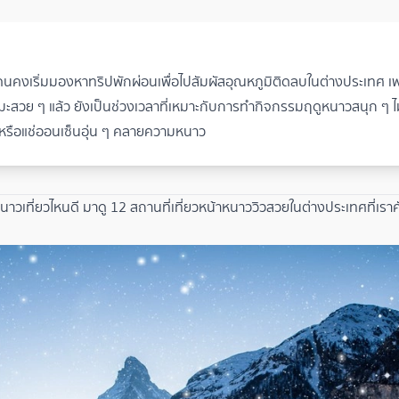
ยคนคงเริ่มมองหาทริปพักผ่อนเพื่อไปสัมผัสอุณหภูมิติดลบในต่างประเทศ เพ
สวย ๆ แล้ว ยังเป็นช่วงเวลาที่เหมาะกับการทำกิจกรรมฤดูหนาวสนุก ๆ ไม่ว
 หรือแช่ออนเซ็นอุ่น ๆ คลายความหนาว
หนาวเที่ยวไหนดี มาดู 12 สถานที่เที่ยวหน้าหนาววิวสวยในต่างประเทศที่เร