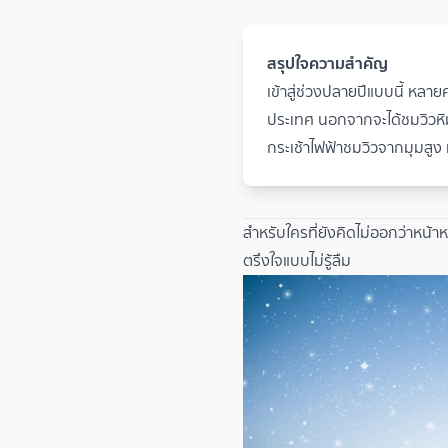
สรุปใจความสำคัญ
เข้าสู่ช่วงปลายปีแบบนี้ หลา
ประเทศ นอกจากจะได้ชมวิวหิมะ
กระเช้าไฟฟ้าชมวิวจากมุมสูง
สำหรับใครที่ยังคิดไม่ออกว่าหน้า
ตรึงใจแบบไม่รู้ลืม