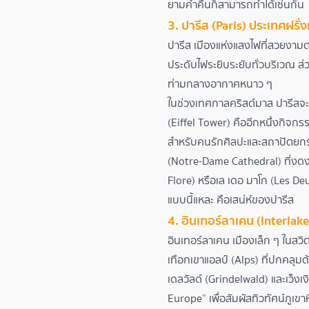
ยามค่ำคืนก็สามารถทำได้เช่นกัน
3. ปารีส (Paris) ประเทศฝรั่
ปารีส เมืองแห่งแสงไฟที่สวยงามต
ประดับไฟระยิบระยับทั่วบริเวณ ส
ท่ามกลางอากาศหนาว ๆ
ในช่วงเทศกาลคริสต์มาส ปารีสจะ
(Eiffel Tower) คืออีกหนึ่งกิจกร
สำหรับคนรักศิลปะและสถาปัตยกร
(Notre-Dame Cathedral) ที่งดงา
Flore) หรือเล เดอ มาโก (Les De
แบบนี้แหละ คือเสน่ห์ของปารีส
4. อินเทอร์ลาเคน (Interlak
อินเทอร์ลาเคน เมืองเล็ก ๆ ในสวิ
เทือกเขาแอลป์ (Alps) ที่ปกคลุมด
เดลวัลด์ (Grindelwald) และเว็งเ
Europe” เพื่อสัมผัสทิวทัศน์ภูเขา