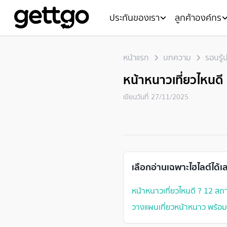
ประกันของเรา
ลูกค้าองค์กร
หน้าแรก
บทความ
รอบรู้
หน้าหนาวเที่ยวไหนดี
เขียนวันที่
27/11/2025
เลือกอ่านเฉพาะไฮไลต์ได้เ
หน้าหนาวเที่ยวไหนดี ? 12 สถ
วางแผนเที่ยวหน้าหนาว พร้อ